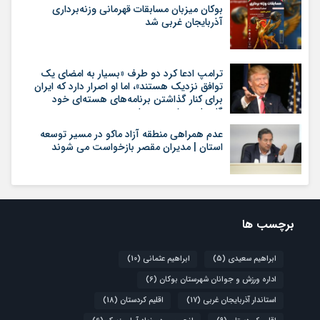
بوکان میزبان مسابقات قهرمانی وزنه‌برداری
آذربایجان غربی شد
ترامپ ادعا کرد دو طرف «بسیار به امضای یک
توافق نزدیک هستند»، اما او اصرار دارد که ایران
برای کنار گذاشتن برنامه‌های هسته‌ای خود
گام‌های بیشتری بردارد
عدم همراهی منطقه آزاد ماکو در مسیر توسعه
استان | مدیران مقصر بازخواست می شوند
برچسب ها
ابراهیم سعیدی
(5)
ابراهیم عثمانی
(10)
اداره ورزش و جوانان شهرستان بوکان
(6)
استاندار آذربایجان غربی
(17)
اقلیم کردستان
(18)