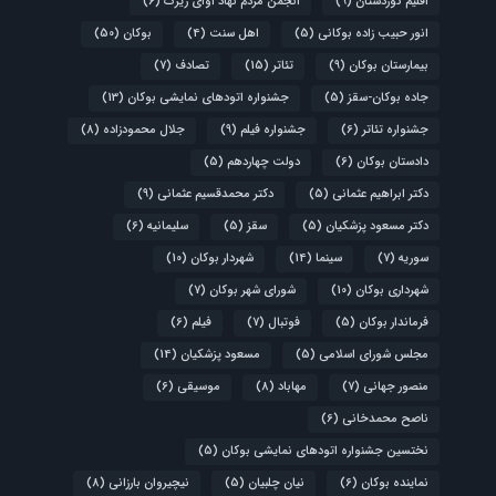
اقلیم کوردستان
(9)
انجمن مردم نهاد آوای زیرک
(6)
انور حبیب زاده بوکانی
(5)
اهل سنت
(4)
بوکان
(50)
بیمارستان بوکان
(9)
تئاتر
(15)
تصادف
(7)
جاده بوکان-سقز
(5)
جشنواره اتودهای نمایشی بوکان
(13)
جشنواره تئاتر
(6)
جشنواره فیلم
(9)
جلال محمودزاده
(8)
دادستان بوکان
(6)
دولت چهاردهم
(5)
دکتر ابراهیم عثمانی
(5)
دکتر محمدقسیم عثمانی
(9)
دکتر مسعود پزشکیان
(5)
سقز
(5)
سلیمانیه
(6)
سوریه
(7)
سینما
(14)
شهردار بوکان
(10)
شهرداری بوکان
(10)
شورای شهر بوکان
(7)
فرماندار بوکان
(5)
فوتبال
(7)
فیلم
(6)
مجلس شورای اسلامی
(5)
مسعود پزشکیان
(14)
منصور جهانی
(7)
مهاباد
(8)
موسیقی
(6)
ناصح محمدخانی
(6)
نختسین جشنواره اتودهای نمایشی بوکان
(5)
نماینده بوکان
(6)
نیان چلبیان
(5)
نیچیروان بارزانی
(8)