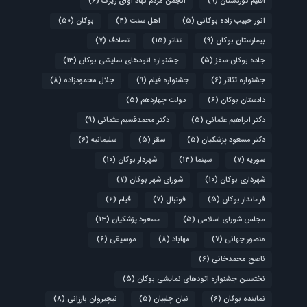
اقلیم کوردستان
(9)
انجمن مردم نهاد آوای زیرک
(6)
انور حبیب زاده بوکانی
(5)
اهل سنت
(4)
بوکان
(50)
بیمارستان بوکان
(9)
تئاتر
(15)
تصادف
(7)
جاده بوکان-سقز
(5)
جشنواره اتودهای نمایشی بوکان
(13)
جشنواره تئاتر
(6)
جشنواره فیلم
(9)
جلال محمودزاده
(8)
دادستان بوکان
(6)
دولت چهاردهم
(5)
دکتر ابراهیم عثمانی
(5)
دکتر محمدقسیم عثمانی
(9)
دکتر مسعود پزشکیان
(5)
سقز
(5)
سلیمانیه
(6)
سوریه
(7)
سینما
(14)
شهردار بوکان
(10)
شهرداری بوکان
(10)
شورای شهر بوکان
(7)
فرماندار بوکان
(5)
فوتبال
(7)
فیلم
(6)
مجلس شورای اسلامی
(5)
مسعود پزشکیان
(14)
منصور جهانی
(7)
مهاباد
(8)
موسیقی
(6)
ناصح محمدخانی
(6)
نختسین جشنواره اتودهای نمایشی بوکان
(5)
نماینده بوکان
(6)
نیان چلبیان
(5)
نیچیروان بارزانی
(8)