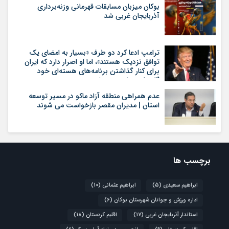
بوکان میزبان مسابقات قهرمانی وزنه‌برداری
آذربایجان غربی شد
ترامپ ادعا کرد دو طرف «بسیار به امضای یک
توافق نزدیک هستند»، اما او اصرار دارد که ایران
برای کنار گذاشتن برنامه‌های هسته‌ای خود
گام‌های بیشتری بردارد
عدم همراهی منطقه آزاد ماکو در مسیر توسعه
استان | مدیران مقصر بازخواست می شوند
برچسب ها
ابراهیم سعیدی
(5)
ابراهیم عثمانی
(10)
اداره ورزش و جوانان شهرستان بوکان
(6)
استاندار آذربایجان غربی
(17)
اقلیم کردستان
(18)