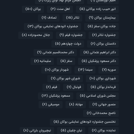
اقلیم کوردستان
(9)
انجمن مردم نهاد آوای زیرک
(6)
انور حبیب زاده بوکانی
(5)
اهل سنت
(4)
بوکان
(50)
بیمارستان بوکان
(9)
تئاتر
(15)
تصادف
(7)
جاده بوکان-سقز
(5)
جشنواره اتودهای نمایشی بوکان
(13)
جشنواره تئاتر
(6)
جشنواره فیلم
(9)
جلال محمودزاده
(8)
دادستان بوکان
(6)
دولت چهاردهم
(5)
دکتر ابراهیم عثمانی
(5)
دکتر محمدقسیم عثمانی
(9)
دکتر مسعود پزشکیان
(5)
سقز
(5)
سلیمانیه
(6)
سوریه
(7)
سینما
(14)
شهردار بوکان
(10)
شهرداری بوکان
(10)
شورای شهر بوکان
(7)
فرماندار بوکان
(5)
فوتبال
(7)
فیلم
(6)
مجلس شورای اسلامی
(5)
مسعود پزشکیان
(14)
منصور جهانی
(7)
مهاباد
(8)
موسیقی
(6)
ناصح محمدخانی
(6)
نختسین جشنواره اتودهای نمایشی بوکان
(5)
نماینده بوکان
(6)
نیان چلبیان
(5)
نیچیروان بارزانی
(8)