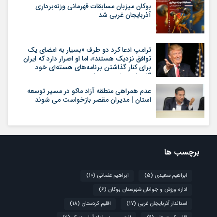
بوکان میزبان مسابقات قهرمانی وزنه‌برداری
آذربایجان غربی شد
ترامپ ادعا کرد دو طرف «بسیار به امضای یک
توافق نزدیک هستند»، اما او اصرار دارد که ایران
برای کنار گذاشتن برنامه‌های هسته‌ای خود
گام‌های بیشتری بردارد
عدم همراهی منطقه آزاد ماکو در مسیر توسعه
استان | مدیران مقصر بازخواست می شوند
برچسب ها
ابراهیم سعیدی
(5)
ابراهیم عثمانی
(10)
اداره ورزش و جوانان شهرستان بوکان
(6)
استاندار آذربایجان غربی
(17)
اقلیم کردستان
(18)