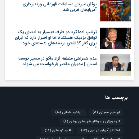
بوکان میزبان مسابقات قهرمانی وزنه‌برداری
آذربایجان غربی شد
ترامپ ادعا کرد دو طرف «بسیار به امضای یک
توافق نزدیک هستند»، اما او اصرار دارد که ایران
برای کنار گذاشتن برنامه‌های هسته‌ای خود
گام‌های بیشتری بردارد
عدم همراهی منطقه آزاد ماکو در مسیر توسعه
استان | مدیران مقصر بازخواست می شوند
برچسب ها
ابراهیم سعیدی
(5)
ابراهیم عثمانی
(10)
اداره ورزش و جوانان شهرستان بوکان
(6)
استاندار آذربایجان غربی
(17)
اقلیم کردستان
(18)