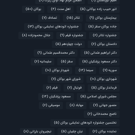
اقلیم کوردستان
(9)
انجمن مردم نهاد آوای زیرک
(6)
انور حبیب زاده بوکانی
(5)
اهل سنت
(4)
بوکان
(50)
بیمارستان بوکان
(9)
تئاتر
(15)
تصادف
(7)
جاده بوکان-سقز
(5)
جشنواره اتودهای نمایشی بوکان
(13)
جشنواره تئاتر
(6)
جشنواره فیلم
(9)
جلال محمودزاده
(8)
دادستان بوکان
(6)
دولت چهاردهم
(5)
دکتر ابراهیم عثمانی
(5)
دکتر محمدقسیم عثمانی
(9)
دکتر مسعود پزشکیان
(5)
سقز
(5)
سلیمانیه
(6)
سوریه
(7)
سینما
(14)
شهردار بوکان
(10)
شهرداری بوکان
(10)
شورای شهر بوکان
(7)
فرماندار بوکان
(5)
فوتبال
(7)
فیلم
(6)
مجلس شورای اسلامی
(5)
مسعود پزشکیان
(14)
منصور جهانی
(7)
مهاباد
(8)
موسیقی
(6)
ناصح محمدخانی
(6)
نختسین جشنواره اتودهای نمایشی بوکان
(5)
نماینده بوکان
(6)
نیان چلبیان
(5)
نیچیروان بارزانی
(8)