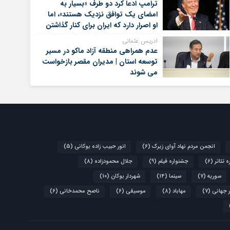
ترامپ ادعا کرد دو طرف «بسیار به
امضای یک توافق نزدیک هستند»، اما
او اصرار دارد که ایران برای کنار گذاشتن
برنامه‌های هسته‌ای خود گام‌های
ادریس عثمانی
بیشتری بردارد
عدم همراهی منطقه آزاد ماکو در مسیر
توسعه استان | مدیران مقصر بازخواست
می شوند
انجمن مردم نهاد آوای زیرک
(6)
انور حبیب زاده بوکانی
(5)
 تئاتر
(6)
جشنواره فیلم
(9)
جلال محمودزاده
(8)
سوریه
(7)
سینما
(14)
شهردار بوکان
(10)
 جهانی
(7)
مهاباد
(8)
موسیقی
(6)
ناصح محمدخانی
(6)