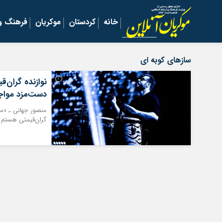
خانه
کردستان
موکریان
فرهنگ و 
سازهای کوبه ای
نوازنده گران‌
دست‌مزد مواج
منصور جهانی ـ «محم
گران‌قیمتی هستم و