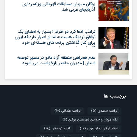
بوکان میزبان مسابقات قهرمانی وزنه‌برداری
آذربایجان غربی شد
ترامپ ادعا کرد دو طرف «بسیار به امضای یک
توافق نزدیک هستند»، اما او اصرار دارد که ایران
برای کنار گذاشتن برنامه‌های هسته‌ای خود
گام‌های بیشتری بردارد
عدم همراهی منطقه آزاد ماکو در مسیر توسعه
استان | مدیران مقصر بازخواست می شوند
برچسب ها
ابراهیم سعیدی
(5)
ابراهیم عثمانی
(10)
اداره ورزش و جوانان شهرستان بوکان
(6)
استاندار آذربایجان غربی
(17)
اقلیم کردستان
(18)