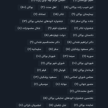
اقلیم کوردستان
(9)
انجمن مردم نهاد آوای زیرک
(6)
انور حبیب زاده بوکانی
(5)
اهل سنت
(4)
بوکان
(50)
بیمارستان بوکان
(9)
تئاتر
(15)
تصادف
(7)
جاده بوکان-سقز
(5)
جشنواره اتودهای نمایشی بوکان
(13)
جشنواره تئاتر
(6)
جشنواره فیلم
(9)
جلال محمودزاده
(8)
دادستان بوکان
(6)
دولت چهاردهم
(5)
دکتر ابراهیم عثمانی
(5)
دکتر محمدقسیم عثمانی
(9)
دکتر مسعود پزشکیان
(5)
سقز
(5)
سلیمانیه
(6)
سوریه
(7)
سینما
(14)
شهردار بوکان
(10)
شهرداری بوکان
(10)
شورای شهر بوکان
(7)
فرماندار بوکان
(5)
فوتبال
(7)
فیلم
(6)
مجلس شورای اسلامی
(5)
مسعود پزشکیان
(14)
منصور جهانی
(7)
مهاباد
(8)
موسیقی
(6)
ناصح محمدخانی
(6)
نختسین جشنواره اتودهای نمایشی بوکان
(5)
نماینده بوکان
(6)
نیان چلبیان
(5)
نیچیروان بارزانی
(8)