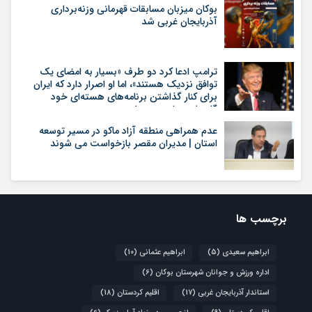
بوکان میزبان مسابقات قهرمانی وزنه‌برداری
آذربایجان غربی شد
ترامپ ادعا کرد دو طرف «بسیار به امضای یک
توافق نزدیک هستند»، اما او اصرار دارد که ایران
برای کنار گذاشتن برنامه‌های هسته‌ای خود
گام‌های بیشتری بردارد
عدم همراهی منطقه آزاد ماکو در مسیر توسعه
استان | مدیران مقصر بازخواست می شوند
برچسب ها
ابراهیم سعیدی
(5)
ابراهیم عثمانی
(10)
اداره ورزش و جوانان شهرستان بوکان
(6)
استاندار آذربایجان غربی
(17)
اقلیم کردستان
(18)