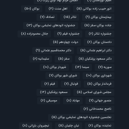
اقلیم کوردستان
(9)
انجمن مردم نهاد آوای زیرک
(6)
انور حبیب زاده بوکانی
(5)
اهل سنت
(4)
بوکان
(50)
بیمارستان بوکان
(9)
تئاتر
(15)
تصادف
(7)
جاده بوکان-سقز
(5)
جشنواره اتودهای نمایشی بوکان
(13)
جشنواره تئاتر
(6)
جشنواره فیلم
(9)
جلال محمودزاده
(8)
دادستان بوکان
(6)
دولت چهاردهم
(5)
دکتر ابراهیم عثمانی
(5)
دکتر محمدقسیم عثمانی
(9)
دکتر مسعود پزشکیان
(5)
سقز
(5)
سلیمانیه
(6)
سوریه
(7)
سینما
(14)
شهردار بوکان
(10)
شهرداری بوکان
(10)
شورای شهر بوکان
(7)
فرماندار بوکان
(5)
فوتبال
(7)
فیلم
(6)
مجلس شورای اسلامی
(5)
مسعود پزشکیان
(14)
منصور جهانی
(7)
مهاباد
(8)
موسیقی
(6)
ناصح محمدخانی
(6)
نختسین جشنواره اتودهای نمایشی بوکان
(5)
نماینده بوکان
(6)
نیان چلبیان
(5)
نیچیروان بارزانی
(8)