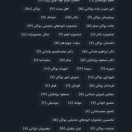
اقلیم کوردستان
(9)
انجمن مردم نهاد آوای زیرک
(6)
انور حبیب زاده بوکانی
(5)
اهل سنت
(4)
بوکان
(50)
بیمارستان بوکان
(9)
تئاتر
(15)
تصادف
(7)
جاده بوکان-سقز
(5)
جشنواره اتودهای نمایشی بوکان
(13)
جشنواره تئاتر
(6)
جشنواره فیلم
(9)
جلال محمودزاده
(8)
دادستان بوکان
(6)
دولت چهاردهم
(5)
دکتر ابراهیم عثمانی
(5)
دکتر محمدقسیم عثمانی
(9)
دکتر مسعود پزشکیان
(5)
سقز
(5)
سلیمانیه
(6)
سوریه
(7)
سینما
(14)
شهردار بوکان
(10)
شهرداری بوکان
(10)
شورای شهر بوکان
(7)
فرماندار بوکان
(5)
فوتبال
(7)
فیلم
(6)
مجلس شورای اسلامی
(5)
مسعود پزشکیان
(14)
منصور جهانی
(7)
مهاباد
(8)
موسیقی
(6)
ناصح محمدخانی
(6)
نختسین جشنواره اتودهای نمایشی بوکان
(5)
نماینده بوکان
(6)
نیان چلبیان
(5)
نیچیروان بارزانی
(8)