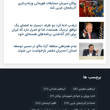
بوکان میزبان مسابقات قهرمانی وزنه‌برداری
آذربایجان غربی شد
ترامپ ادعا کرد دو طرف «بسیار به امضای یک
توافق نزدیک هستند»، اما او اصرار دارد که ایران
برای کنار گذاشتن برنامه‌های هسته‌ای خود
گام‌های بیشتری بردارد
عدم همراهی منطقه آزاد ماکو در مسیر توسعه
استان | مدیران مقصر بازخواست می شوند
برچسب ها
ابراهیم سعیدی
(5)
ابراهیم عثمانی
(10)
اداره ورزش و جوانان شهرستان بوکان
(6)
استاندار آذربایجان غربی
(17)
اقلیم کردستان
(18)