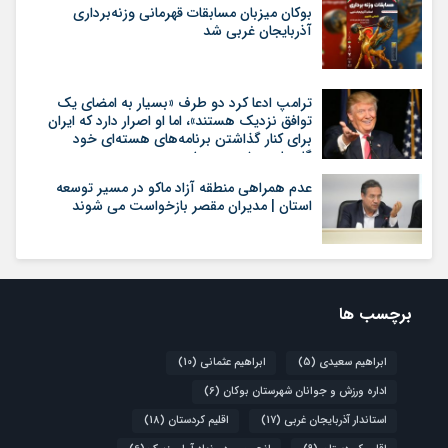
بوکان میزبان مسابقات قهرمانی وزنه‌برداری
آذربایجان غربی شد
ترامپ ادعا کرد دو طرف «بسیار به امضای یک
توافق نزدیک هستند»، اما او اصرار دارد که ایران
برای کنار گذاشتن برنامه‌های هسته‌ای خود
گام‌های بیشتری بردارد
عدم همراهی منطقه آزاد ماکو در مسیر توسعه
استان | مدیران مقصر بازخواست می شوند
برچسب ها
ابراهیم سعیدی
(5)
ابراهیم عثمانی
(10)
اداره ورزش و جوانان شهرستان بوکان
(6)
استاندار آذربایجان غربی
(17)
اقلیم کردستان
(18)