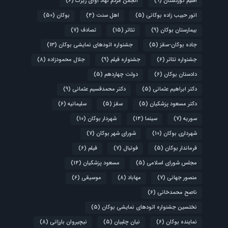
اقلیم کوردستان
(9)
انجمن مردم نهاد آوای زیرک
(6)
انور حبیب زاده بوکانی
(5)
اهل سنت
(4)
بوکان
(50)
بیمارستان بوکان
(9)
تئاتر
(15)
تصادف
(7)
جاده بوکان-سقز
(5)
جشنواره اتودهای نمایشی بوکان
(13)
جشنواره تئاتر
(6)
جشنواره فیلم
(9)
جلال محمودزاده
(8)
دادستان بوکان
(6)
دولت چهاردهم
(5)
دکتر ابراهیم عثمانی
(5)
دکتر محمدقسیم عثمانی
(9)
دکتر مسعود پزشکیان
(5)
سقز
(5)
سلیمانیه
(6)
سوریه
(7)
سینما
(14)
شهردار بوکان
(10)
شهرداری بوکان
(10)
شورای شهر بوکان
(7)
فرماندار بوکان
(5)
فوتبال
(7)
فیلم
(6)
مجلس شورای اسلامی
(5)
مسعود پزشکیان
(14)
منصور جهانی
(7)
مهاباد
(8)
موسیقی
(6)
ناصح محمدخانی
(6)
نختسین جشنواره اتودهای نمایشی بوکان
(5)
نماینده بوکان
(6)
نیان چلبیان
(5)
نیچیروان بارزانی
(8)