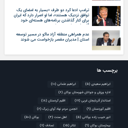
ترامپ ادعا کرد دو طرف «بسیار به امضای یک
توافق نزدیک هستند»، اما او اصرار دارد که ایران
برای کنار گذاشتن برنامه‌های هسته‌ای خود
گام‌های بیشتری بردارد
عدم همراهی منطقه آزاد ماکو در مسیر توسعه
استان | مدیران مقصر بازخواست می شوند
برچسب ها
ابراهیم سعیدی
(5)
ابراهیم عثمانی
(10)
اداره ورزش و جوانان شهرستان بوکان
(6)
استاندار آذربایجان غربی
(17)
اقلیم کردستان
(18)
اقلیم کوردستان
(9)
انجمن مردم نهاد آوای زیرک
(6)
انور حبیب زاده بوکانی
(5)
اهل سنت
(4)
بوکان
(50)
بیمارستان بوکان
(9)
تئاتر
(15)
تصادف
(7)