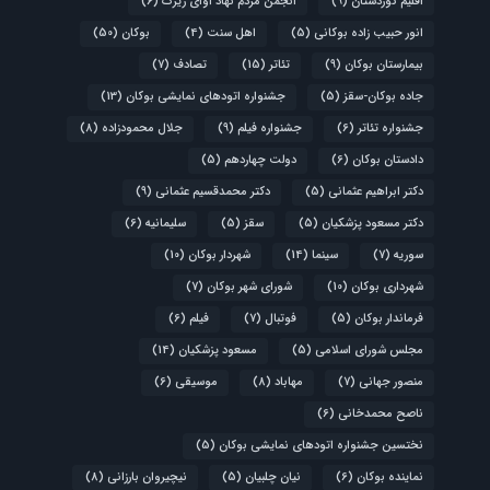
اقلیم کوردستان
(9)
انجمن مردم نهاد آوای زیرک
(6)
انور حبیب زاده بوکانی
(5)
اهل سنت
(4)
بوکان
(50)
بیمارستان بوکان
(9)
تئاتر
(15)
تصادف
(7)
جاده بوکان-سقز
(5)
جشنواره اتودهای نمایشی بوکان
(13)
جشنواره تئاتر
(6)
جشنواره فیلم
(9)
جلال محمودزاده
(8)
دادستان بوکان
(6)
دولت چهاردهم
(5)
دکتر ابراهیم عثمانی
(5)
دکتر محمدقسیم عثمانی
(9)
دکتر مسعود پزشکیان
(5)
سقز
(5)
سلیمانیه
(6)
سوریه
(7)
سینما
(14)
شهردار بوکان
(10)
شهرداری بوکان
(10)
شورای شهر بوکان
(7)
فرماندار بوکان
(5)
فوتبال
(7)
فیلم
(6)
مجلس شورای اسلامی
(5)
مسعود پزشکیان
(14)
منصور جهانی
(7)
مهاباد
(8)
موسیقی
(6)
ناصح محمدخانی
(6)
نختسین جشنواره اتودهای نمایشی بوکان
(5)
نماینده بوکان
(6)
نیان چلبیان
(5)
نیچیروان بارزانی
(8)