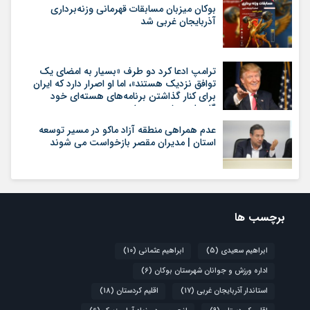
بوکان میزبان مسابقات قهرمانی وزنه‌برداری
آذربایجان غربی شد
ترامپ ادعا کرد دو طرف «بسیار به امضای یک
توافق نزدیک هستند»، اما او اصرار دارد که ایران
برای کنار گذاشتن برنامه‌های هسته‌ای خود
گام‌های بیشتری بردارد
عدم همراهی منطقه آزاد ماکو در مسیر توسعه
استان | مدیران مقصر بازخواست می شوند
برچسب ها
ابراهیم سعیدی
(5)
ابراهیم عثمانی
(10)
اداره ورزش و جوانان شهرستان بوکان
(6)
استاندار آذربایجان غربی
(17)
اقلیم کردستان
(18)