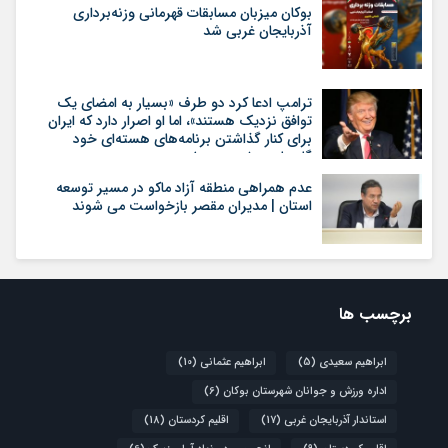
بوکان میزبان مسابقات قهرمانی وزنه‌برداری
آذربایجان غربی شد
ترامپ ادعا کرد دو طرف «بسیار به امضای یک
توافق نزدیک هستند»، اما او اصرار دارد که ایران
برای کنار گذاشتن برنامه‌های هسته‌ای خود
گام‌های بیشتری بردارد
عدم همراهی منطقه آزاد ماکو در مسیر توسعه
استان | مدیران مقصر بازخواست می شوند
برچسب ها
ابراهیم سعیدی
(5)
ابراهیم عثمانی
(10)
اداره ورزش و جوانان شهرستان بوکان
(6)
استاندار آذربایجان غربی
(17)
اقلیم کردستان
(18)