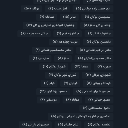
اقلیم کوردستان
(9)
انجمن مردم نهاد آوای زیرک
(6)
انور حبیب زاده بوکانی
(5)
اهل سنت
(4)
بوکان
(50)
بیمارستان بوکان
(9)
تئاتر
(15)
تصادف
(7)
جاده بوکان-سقز
(5)
جشنواره اتودهای نمایشی بوکان
(13)
جشنواره تئاتر
(6)
جشنواره فیلم
(9)
جلال محمودزاده
(8)
دادستان بوکان
(6)
دولت چهاردهم
(5)
دکتر ابراهیم عثمانی
(5)
دکتر محمدقسیم عثمانی
(9)
دکتر مسعود پزشکیان
(5)
سقز
(5)
سلیمانیه
(6)
سوریه
(7)
سینما
(14)
شهردار بوکان
(10)
شهرداری بوکان
(10)
شورای شهر بوکان
(7)
فرماندار بوکان
(5)
فوتبال
(7)
فیلم
(6)
مجلس شورای اسلامی
(5)
مسعود پزشکیان
(14)
منصور جهانی
(7)
مهاباد
(8)
موسیقی
(6)
ناصح محمدخانی
(6)
نختسین جشنواره اتودهای نمایشی بوکان
(5)
نماینده بوکان
(6)
نیان چلبیان
(5)
نیچیروان بارزانی
(8)