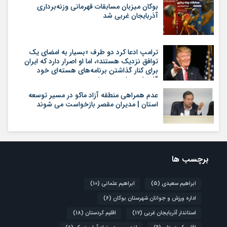
بوکان میزبان مسابقات قهرمانی وزنه‌برداری
آذربایجان غربی شد
ترامپ ادعا کرد دو طرف «بسیار به امضای یک
توافق نزدیک هستند»، اما او اصرار دارد که ایران
برای کنار گذاشتن برنامه‌های هسته‌ای خود
گام‌های بیشتری بردارد
عدم همراهی منطقه آزاد ماکو در مسیر توسعه
استان | مدیران مقصر بازخواست می شوند
برچسب ها
ابراهیم سعیدی
(5)
ابراهیم عثمانی
(10)
اداره ورزش و جوانان شهرستان بوکان
(6)
استاندار آذربایجان غربی
(17)
اقلیم کردستان
(18)