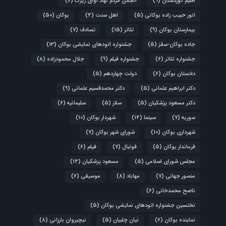
اقلیم کوردستان
(9)
انجمن مردم نهاد آوای زیرک
(6)
انور حبیب زاده بوکانی
(5)
اهل سنت
(4)
بوکان
(50)
بیمارستان بوکان
(9)
تئاتر
(15)
تصادف
(7)
جاده بوکان-سقز
(5)
جشنواره اتودهای نمایشی بوکان
(13)
جشنواره تئاتر
(6)
جشنواره فیلم
(9)
جلال محمودزاده
(8)
دادستان بوکان
(6)
دولت چهاردهم
(5)
دکتر ابراهیم عثمانی
(5)
دکتر محمدقسیم عثمانی
(9)
دکتر مسعود پزشکیان
(5)
سقز
(5)
سلیمانیه
(6)
سوریه
(7)
سینما
(14)
شهردار بوکان
(10)
شهرداری بوکان
(10)
شورای شهر بوکان
(7)
فرماندار بوکان
(5)
فوتبال
(7)
فیلم
(6)
مجلس شورای اسلامی
(5)
مسعود پزشکیان
(14)
منصور جهانی
(7)
مهاباد
(8)
موسیقی
(6)
ناصح محمدخانی
(6)
نختسین جشنواره اتودهای نمایشی بوکان
(5)
نماینده بوکان
(6)
نیان چلبیان
(5)
نیچیروان بارزانی
(8)