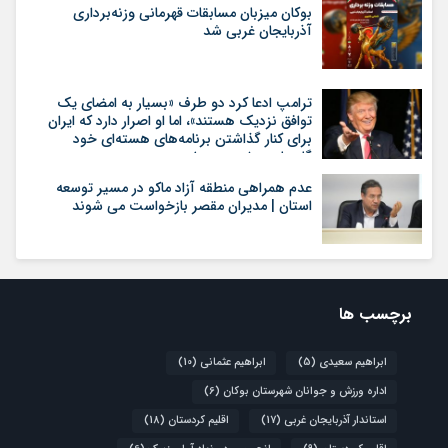
بوکان میزبان مسابقات قهرمانی وزنه‌برداری
آذربایجان غربی شد
ترامپ ادعا کرد دو طرف «بسیار به امضای یک
توافق نزدیک هستند»، اما او اصرار دارد که ایران
برای کنار گذاشتن برنامه‌های هسته‌ای خود
گام‌های بیشتری بردارد
عدم همراهی منطقه آزاد ماکو در مسیر توسعه
استان | مدیران مقصر بازخواست می شوند
برچسب ها
ابراهیم سعیدی
(5)
ابراهیم عثمانی
(10)
اداره ورزش و جوانان شهرستان بوکان
(6)
استاندار آذربایجان غربی
(17)
اقلیم کردستان
(18)