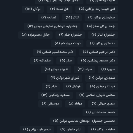
اقلیم کوردستان
(9)
انجمن مردم نهاد آوای زیرک
(6)
انور حبیب زاده بوکانی
(5)
اهل سنت
(4)
بوکان
(50)
بیمارستان بوکان
(9)
تئاتر
(15)
تصادف
(7)
جاده بوکان-سقز
(5)
جشنواره اتودهای نمایشی بوکان
(13)
جشنواره تئاتر
(6)
جشنواره فیلم
(9)
جلال محمودزاده
(8)
دادستان بوکان
(6)
دولت چهاردهم
(5)
دکتر ابراهیم عثمانی
(5)
دکتر محمدقسیم عثمانی
(9)
دکتر مسعود پزشکیان
(5)
سقز
(5)
سلیمانیه
(6)
سوریه
(7)
سینما
(14)
شهردار بوکان
(10)
شهرداری بوکان
(10)
شورای شهر بوکان
(7)
فرماندار بوکان
(5)
فوتبال
(7)
فیلم
(6)
مجلس شورای اسلامی
(5)
مسعود پزشکیان
(14)
منصور جهانی
(7)
مهاباد
(8)
موسیقی
(6)
ناصح محمدخانی
(6)
نختسین جشنواره اتودهای نمایشی بوکان
(5)
نماینده بوکان
(6)
نیان چلبیان
(5)
نیچیروان بارزانی
(8)