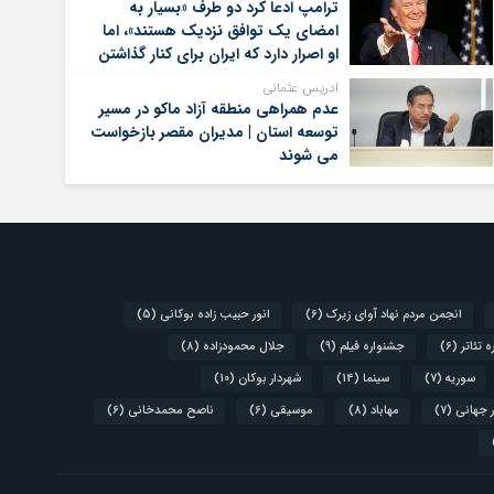
ترامپ ادعا کرد دو طرف «بسیار به
امضای یک توافق نزدیک هستند»، اما
او اصرار دارد که ایران برای کنار گذاشتن
برنامه‌های هسته‌ای خود گام‌های
ادریس عثمانی
بیشتری بردارد
عدم همراهی منطقه آزاد ماکو در مسیر
توسعه استان | مدیران مقصر بازخواست
می شوند
انجمن مردم نهاد آوای زیرک
(6)
انور حبیب زاده بوکانی
(5)
 تئاتر
(6)
جشنواره فیلم
(9)
جلال محمودزاده
(8)
سوریه
(7)
سینما
(14)
شهردار بوکان
(10)
 جهانی
(7)
مهاباد
(8)
موسیقی
(6)
ناصح محمدخانی
(6)