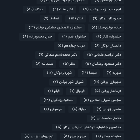
اقلیم کوردستان
(9)
انجمن مردم نهاد آوای زیرک
(6)
انور حبیب زاده بوکانی
(5)
اهل سنت
(4)
بوکان
(50)
بیمارستان بوکان
(9)
تئاتر
(15)
تصادف
(7)
جاده بوکان-سقز
(5)
جشنواره اتودهای نمایشی بوکان
(13)
جشنواره تئاتر
(6)
جشنواره فیلم
(9)
جلال محمودزاده
(8)
دادستان بوکان
(6)
دولت چهاردهم
(5)
دکتر ابراهیم عثمانی
(5)
دکتر محمدقسیم عثمانی
(9)
دکتر مسعود پزشکیان
(5)
سقز
(5)
سلیمانیه
(6)
سوریه
(7)
سینما
(14)
شهردار بوکان
(10)
شهرداری بوکان
(10)
شورای شهر بوکان
(7)
فرماندار بوکان
(5)
فوتبال
(7)
فیلم
(6)
مجلس شورای اسلامی
(5)
مسعود پزشکیان
(14)
منصور جهانی
(7)
مهاباد
(8)
موسیقی
(6)
ناصح محمدخانی
(6)
نختسین جشنواره اتودهای نمایشی بوکان
(5)
نماینده بوکان
(6)
نیان چلبیان
(5)
نیچیروان بارزانی
(8)