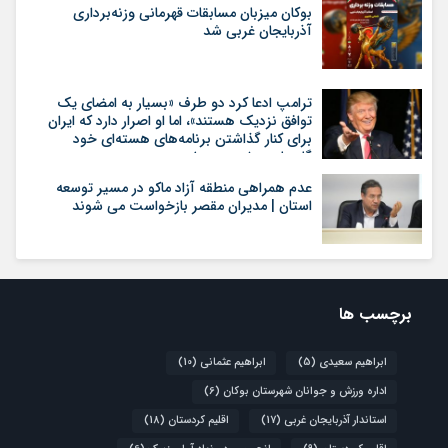
بوکان میزبان مسابقات قهرمانی وزنه‌برداری
آذربایجان غربی شد
ترامپ ادعا کرد دو طرف «بسیار به امضای یک
توافق نزدیک هستند»، اما او اصرار دارد که ایران
برای کنار گذاشتن برنامه‌های هسته‌ای خود
گام‌های بیشتری بردارد
عدم همراهی منطقه آزاد ماکو در مسیر توسعه
استان | مدیران مقصر بازخواست می شوند
برچسب ها
ابراهیم سعیدی
(5)
ابراهیم عثمانی
(10)
اداره ورزش و جوانان شهرستان بوکان
(6)
استاندار آذربایجان غربی
(17)
اقلیم کردستان
(18)