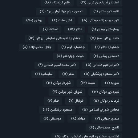
استاندار آذربایجان غربی
(17)
اقلیم کردستان
(18)
اقلیم کوردستان
(9)
انجمن مردم نهاد آوای زیرک
(6)
انور حبیب زاده بوکانی
(5)
اهل سنت
(4)
بوکان
(50)
بیمارستان بوکان
(9)
تئاتر
(15)
تصادف
(7)
جاده بوکان-سقز
(5)
جشنواره اتودهای نمایشی بوکان
(13)
جشنواره تئاتر
(6)
جشنواره فیلم
(9)
جلال محمودزاده
(8)
دادستان بوکان
(6)
دولت چهاردهم
(5)
دکتر ابراهیم عثمانی
(5)
دکتر محمدقسیم عثمانی
(9)
دکتر مسعود پزشکیان
(5)
سقز
(5)
سلیمانیه
(6)
سوریه
(7)
سینما
(14)
شهردار بوکان
(10)
شهرداری بوکان
(10)
شورای شهر بوکان
(7)
فرماندار بوکان
(5)
فوتبال
(7)
فیلم
(6)
مجلس شورای اسلامی
(5)
مسعود پزشکیان
(14)
منصور جهانی
(7)
مهاباد
(8)
موسیقی
(6)
ناصح محمدخانی
(6)
نختسین جشنواره اتودهای نمایشی بوکان
(5)