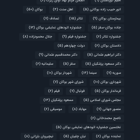
اقلیم کوردستان
(9)
انجمن مردم نهاد آوای زیرک
(6)
انور حبیب زاده بوکانی
(5)
اهل سنت
(4)
بوکان
(50)
بیمارستان بوکان
(9)
تئاتر
(15)
تصادف
(7)
جاده بوکان-سقز
(5)
جشنواره اتودهای نمایشی بوکان
(13)
جشنواره تئاتر
(6)
جشنواره فیلم
(9)
جلال محمودزاده
(8)
دادستان بوکان
(6)
دولت چهاردهم
(5)
دکتر ابراهیم عثمانی
(5)
دکتر محمدقسیم عثمانی
(9)
دکتر مسعود پزشکیان
(5)
سقز
(5)
سلیمانیه
(6)
سوریه
(7)
سینما
(14)
شهردار بوکان
(10)
شهرداری بوکان
(10)
شورای شهر بوکان
(7)
فرماندار بوکان
(5)
فوتبال
(7)
فیلم
(6)
مجلس شورای اسلامی
(5)
مسعود پزشکیان
(14)
منصور جهانی
(7)
مهاباد
(8)
موسیقی
(6)
ناصح محمدخانی
(6)
نختسین جشنواره اتودهای نمایشی بوکان
(5)
نماینده بوکان
(6)
نیان چلبیان
(5)
نیچیروان بارزانی
(8)