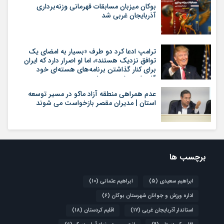
بوکان میزبان مسابقات قهرمانی وزنه‌برداری
آذربایجان غربی شد
ترامپ ادعا کرد دو طرف «بسیار به امضای یک
توافق نزدیک هستند»، اما او اصرار دارد که ایران
برای کنار گذاشتن برنامه‌های هسته‌ای خود
گام‌های بیشتری بردارد
عدم همراهی منطقه آزاد ماکو در مسیر توسعه
استان | مدیران مقصر بازخواست می شوند
برچسب ها
ابراهیم سعیدی
(5)
ابراهیم عثمانی
(10)
اداره ورزش و جوانان شهرستان بوکان
(6)
استاندار آذربایجان غربی
(17)
اقلیم کردستان
(18)