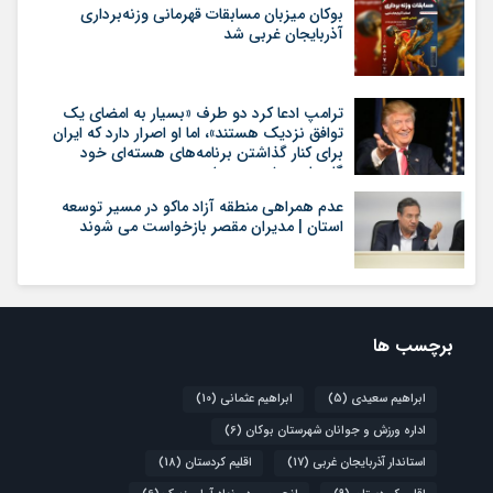
بوکان میزبان مسابقات قهرمانی وزنه‌برداری
آذربایجان غربی شد
ترامپ ادعا کرد دو طرف «بسیار به امضای یک
توافق نزدیک هستند»، اما او اصرار دارد که ایران
برای کنار گذاشتن برنامه‌های هسته‌ای خود
گام‌های بیشتری بردارد
عدم همراهی منطقه آزاد ماکو در مسیر توسعه
استان | مدیران مقصر بازخواست می شوند
برچسب ها
ابراهیم سعیدی
(5)
ابراهیم عثمانی
(10)
اداره ورزش و جوانان شهرستان بوکان
(6)
استاندار آذربایجان غربی
(17)
اقلیم کردستان
(18)