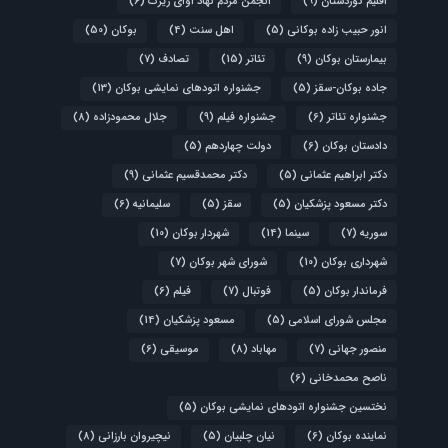
اقلیم کوردستان
(9)
انجمن مردم نهاد آوای زیرک
(6)
انور حبیب زاده بوکانی
(5)
اهل سنت
(4)
بوکان
(50)
بیمارستان بوکان
(9)
تئاتر
(15)
تصادف
(7)
جاده بوکان-سقز
(5)
جشنواره اتودهای نمایشی بوکان
(13)
جشنواره تئاتر
(6)
جشنواره فیلم
(9)
جلال محمودزاده
(8)
دادستان بوکان
(6)
دولت چهاردهم
(5)
دکتر ابراهیم عثمانی
(5)
دکتر محمدقسیم عثمانی
(9)
دکتر مسعود پزشکیان
(5)
سقز
(5)
سلیمانیه
(6)
سوریه
(7)
سینما
(14)
شهردار بوکان
(10)
شهرداری بوکان
(10)
شورای شهر بوکان
(7)
فرماندار بوکان
(5)
فوتبال
(7)
فیلم
(6)
مجلس شورای اسلامی
(5)
مسعود پزشکیان
(14)
منصور جهانی
(7)
مهاباد
(8)
موسیقی
(6)
ناصح محمدخانی
(6)
نختسین جشنواره اتودهای نمایشی بوکان
(5)
نماینده بوکان
(6)
نیان چلبیان
(5)
نیچیروان بارزانی
(8)