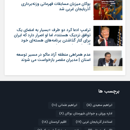
بوکان میزبان مسابقات قهرمانی وزنه‌برداری
آذربایجان غربی شد
ترامپ ادعا کرد دو طرف «بسیار به امضای یک
توافق نزدیک هستند»، اما او اصرار دارد که ایران
برای کنار گذاشتن برنامه‌های هسته‌ای خود
گام‌های بیشتری بردارد
عدم همراهی منطقه آزاد ماکو در مسیر توسعه
استان | مدیران مقصر بازخواست می شوند
برچسب ها
ابراهیم سعیدی
(5)
ابراهیم عثمانی
(10)
اداره ورزش و جوانان شهرستان بوکان
(6)
استاندار آذربایجان غربی
(17)
اقلیم کردستان
(18)