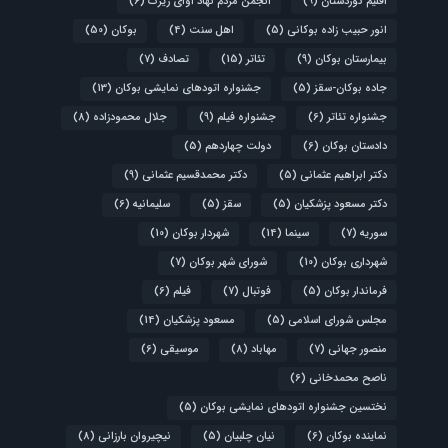
اقلیم کوردستان
(9)
انجمن مردم نهاد آوای زیرک
(6)
انور حبیب زاده بوکانی
(5)
اهل سنت
(4)
بوکان
(50)
بیمارستان بوکان
(9)
تئاتر
(15)
تصادف
(7)
جاده بوکان-سقز
(5)
جشنواره اتودهای نمایشی بوکان
(13)
جشنواره تئاتر
(6)
جشنواره فیلم
(9)
جلال محمودزاده
(8)
دادستان بوکان
(6)
دولت چهاردهم
(5)
دکتر ابراهیم عثمانی
(5)
دکتر محمدقسیم عثمانی
(9)
دکتر مسعود پزشکیان
(5)
سقز
(5)
سلیمانیه
(6)
سوریه
(7)
سینما
(14)
شهردار بوکان
(10)
شهرداری بوکان
(10)
شورای شهر بوکان
(7)
فرماندار بوکان
(5)
فوتبال
(7)
فیلم
(6)
مجلس شورای اسلامی
(5)
مسعود پزشکیان
(14)
منصور جهانی
(7)
مهاباد
(8)
موسیقی
(6)
ناصح محمدخانی
(6)
نختسین جشنواره اتودهای نمایشی بوکان
(5)
نماینده بوکان
(6)
نیان چلبیان
(5)
نیچیروان بارزانی
(8)