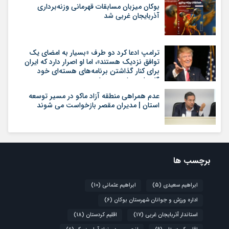
بوکان میزبان مسابقات قهرمانی وزنه‌برداری
آذربایجان غربی شد
ترامپ ادعا کرد دو طرف «بسیار به امضای یک
توافق نزدیک هستند»، اما او اصرار دارد که ایران
برای کنار گذاشتن برنامه‌های هسته‌ای خود
گام‌های بیشتری بردارد
عدم همراهی منطقه آزاد ماکو در مسیر توسعه
استان | مدیران مقصر بازخواست می شوند
برچسب ها
ابراهیم سعیدی
(5)
ابراهیم عثمانی
(10)
اداره ورزش و جوانان شهرستان بوکان
(6)
استاندار آذربایجان غربی
(17)
اقلیم کردستان
(18)