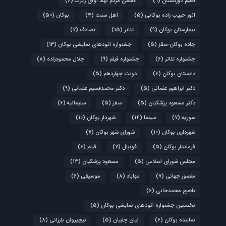
اقلیم کوردستان
(9)
انجمن مردم نهاد آوای زیرک
(6)
انور حبیب زاده بوکانی
(5)
اهل سنت
(4)
بوکان
(50)
بیمارستان بوکان
(9)
تئاتر
(15)
تصادف
(7)
جاده بوکان-سقز
(5)
جشنواره اتودهای نمایشی بوکان
(13)
جشنواره تئاتر
(6)
جشنواره فیلم
(9)
جلال محمودزاده
(8)
دادستان بوکان
(6)
دولت چهاردهم
(5)
دکتر ابراهیم عثمانی
(5)
دکتر محمدقسیم عثمانی
(9)
دکتر مسعود پزشکیان
(5)
سقز
(5)
سلیمانیه
(6)
سوریه
(7)
سینما
(14)
شهردار بوکان
(10)
شهرداری بوکان
(10)
شورای شهر بوکان
(7)
فرماندار بوکان
(5)
فوتبال
(7)
فیلم
(6)
مجلس شورای اسلامی
(5)
مسعود پزشکیان
(14)
منصور جهانی
(7)
مهاباد
(8)
موسیقی
(6)
ناصح محمدخانی
(6)
نختسین جشنواره اتودهای نمایشی بوکان
(5)
نماینده بوکان
(6)
نیان چلبیان
(5)
نیچیروان بارزانی
(8)