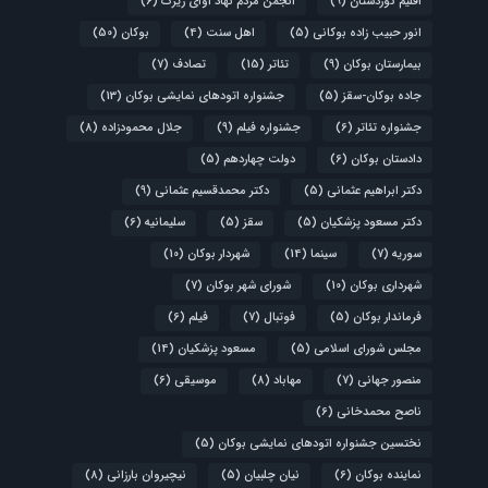
اقلیم کوردستان
(9)
انجمن مردم نهاد آوای زیرک
(6)
انور حبیب زاده بوکانی
(5)
اهل سنت
(4)
بوکان
(50)
بیمارستان بوکان
(9)
تئاتر
(15)
تصادف
(7)
جاده بوکان-سقز
(5)
جشنواره اتودهای نمایشی بوکان
(13)
جشنواره تئاتر
(6)
جشنواره فیلم
(9)
جلال محمودزاده
(8)
دادستان بوکان
(6)
دولت چهاردهم
(5)
دکتر ابراهیم عثمانی
(5)
دکتر محمدقسیم عثمانی
(9)
دکتر مسعود پزشکیان
(5)
سقز
(5)
سلیمانیه
(6)
سوریه
(7)
سینما
(14)
شهردار بوکان
(10)
شهرداری بوکان
(10)
شورای شهر بوکان
(7)
فرماندار بوکان
(5)
فوتبال
(7)
فیلم
(6)
مجلس شورای اسلامی
(5)
مسعود پزشکیان
(14)
منصور جهانی
(7)
مهاباد
(8)
موسیقی
(6)
ناصح محمدخانی
(6)
نختسین جشنواره اتودهای نمایشی بوکان
(5)
نماینده بوکان
(6)
نیان چلبیان
(5)
نیچیروان بارزانی
(8)