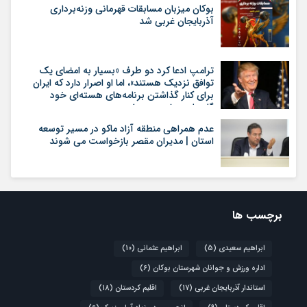
بوکان میزبان مسابقات قهرمانی وزنه‌برداری
آذربایجان غربی شد
ترامپ ادعا کرد دو طرف «بسیار به امضای یک
توافق نزدیک هستند»، اما او اصرار دارد که ایران
برای کنار گذاشتن برنامه‌های هسته‌ای خود
گام‌های بیشتری بردارد
عدم همراهی منطقه آزاد ماکو در مسیر توسعه
استان | مدیران مقصر بازخواست می شوند
برچسب ها
ابراهیم سعیدی
(5)
ابراهیم عثمانی
(10)
اداره ورزش و جوانان شهرستان بوکان
(6)
استاندار آذربایجان غربی
(17)
اقلیم کردستان
(18)