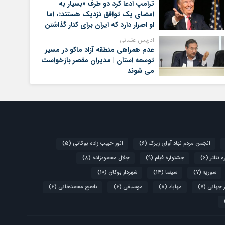
ترامپ ادعا کرد دو طرف «بسیار به
امضای یک توافق نزدیک هستند»، اما
او اصرار دارد که ایران برای کنار گذاشتن
برنامه‌های هسته‌ای خود گام‌های
ادریس عثمانی
بیشتری بردارد
عدم همراهی منطقه آزاد ماکو در مسیر
توسعه استان | مدیران مقصر بازخواست
می شوند
انجمن مردم نهاد آوای زیرک
(6)
انور حبیب زاده بوکانی
(5)
 تئاتر
(6)
جشنواره فیلم
(9)
جلال محمودزاده
(8)
سوریه
(7)
سینما
(14)
شهردار بوکان
(10)
 جهانی
(7)
مهاباد
(8)
موسیقی
(6)
ناصح محمدخانی
(6)