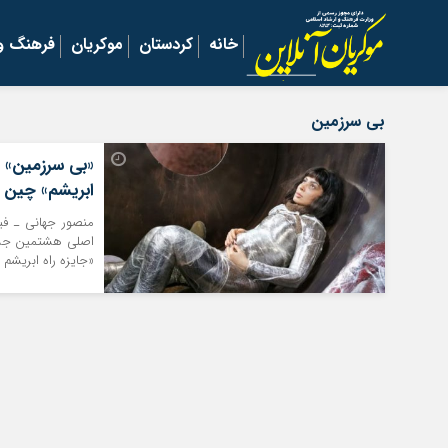
خانه
کردستان
موکریان
فرهنگ و 
بی سرزمین
«بی سرزمین» د
ابریشم» چین
منصور جهانی ـ فی
اصلی هشتمین جشنوا
«جایزه راه ابریشم