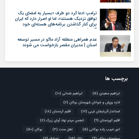
ترامپ ادعا کرد دو طرف «بسیار به امضای یک
توافق نزدیک هستند»، اما او اصرار دارد که ایران
برای کنار گذاشتن برنامه‌های هسته‌ای خود
گام‌های بیشتری بردارد
عدم همراهی منطقه آزاد ماکو در مسیر توسعه
استان | مدیران مقصر بازخواست می شوند
برچسب ها
ابراهیم سعیدی
(5)
ابراهیم عثمانی
(10)
اداره ورزش و جوانان شهرستان بوکان
(6)
استاندار آذربایجان غربی
(17)
اقلیم کردستان
(18)
اقلیم کوردستان
(9)
انجمن مردم نهاد آوای زیرک
(6)
انور حبیب زاده بوکانی
(5)
اهل سنت
(4)
بوکان
(50)
بیمارستان بوکان
(9)
تئاتر
(15)
تصادف
(7)