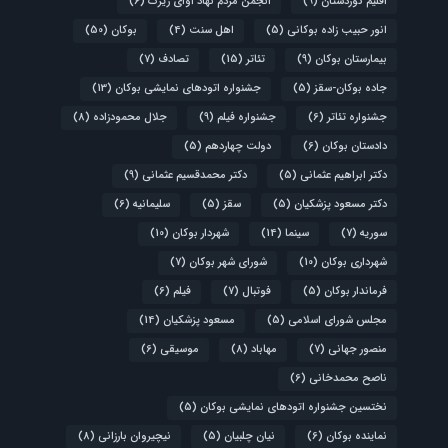
اقلیم کوردستان
(9)
انجمن مردم نهاد آوای زیرک
(6)
انور حبیب زاده بوکانی
(5)
اهل سنت
(4)
بوکان
(50)
بیمارستان بوکان
(9)
تئاتر
(15)
تصادف
(7)
جاده بوکان-سقز
(5)
جشنواره اتودهای نمایشی بوکان
(13)
جشنواره تئاتر
(6)
جشنواره فیلم
(9)
جلال محمودزاده
(8)
دادستان بوکان
(6)
دولت چهاردهم
(5)
دکتر ابراهیم عثمانی
(5)
دکتر محمدقسیم عثمانی
(9)
دکتر مسعود پزشکیان
(5)
سقز
(5)
سلیمانیه
(6)
سوریه
(7)
سینما
(14)
شهردار بوکان
(10)
شهرداری بوکان
(10)
شورای شهر بوکان
(7)
فرماندار بوکان
(5)
فوتبال
(7)
فیلم
(6)
مجلس شورای اسلامی
(5)
مسعود پزشکیان
(14)
منصور جهانی
(7)
مهاباد
(8)
موسیقی
(6)
ناصح محمدخانی
(6)
نختسین جشنواره اتودهای نمایشی بوکان
(5)
نماینده بوکان
(6)
نیان چلبیان
(5)
نیچیروان بارزانی
(8)