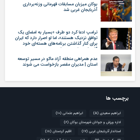
بوکان میزبان مسابقات قهرمانی وزنه‌برداری
آذربایجان غربی شد
ترامپ ادعا کرد دو طرف «بسیار به امضای یک
توافق نزدیک هستند»، اما او اصرار دارد که ایران
برای کنار گذاشتن برنامه‌های هسته‌ای خود
گام‌های بیشتری بردارد
عدم همراهی منطقه آزاد ماکو در مسیر توسعه
استان | مدیران مقصر بازخواست می شوند
برچسب ها
ابراهیم سعیدی
(5)
ابراهیم عثمانی
(10)
اداره ورزش و جوانان شهرستان بوکان
(6)
استاندار آذربایجان غربی
(17)
اقلیم کردستان
(18)