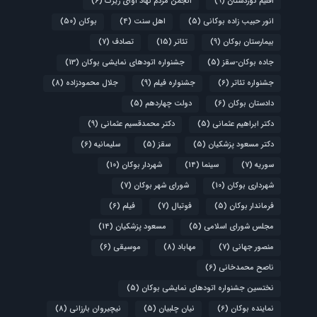
اقلیم کوردستان
(9)
انجمن مردم نهاد آوای زیرک
(6)
انور حبیب زاده بوکانی
(5)
اهل سنت
(4)
بوکان
(50)
بیمارستان بوکان
(9)
تئاتر
(15)
تصادف
(7)
جاده بوکان-سقز
(5)
جشنواره اتودهای نمایشی بوکان
(13)
جشنواره تئاتر
(6)
جشنواره فیلم
(9)
جلال محمودزاده
(8)
دادستان بوکان
(6)
دولت چهاردهم
(5)
دکتر ابراهیم عثمانی
(5)
دکتر محمدقسیم عثمانی
(9)
دکتر مسعود پزشکیان
(5)
سقز
(5)
سلیمانیه
(6)
سوریه
(7)
سینما
(14)
شهردار بوکان
(10)
شهرداری بوکان
(10)
شورای شهر بوکان
(7)
فرماندار بوکان
(5)
فوتبال
(7)
فیلم
(6)
مجلس شورای اسلامی
(5)
مسعود پزشکیان
(14)
منصور جهانی
(7)
مهاباد
(8)
موسیقی
(6)
ناصح محمدخانی
(6)
نختسین جشنواره اتودهای نمایشی بوکان
(5)
نماینده بوکان
(6)
نیان چلبیان
(5)
نیچیروان بارزانی
(8)