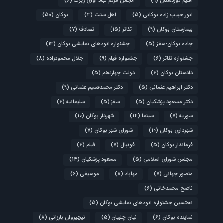
اقلیم کوردستان
(9)
انجمن مردم نهاد آوای زیرک
(6)
انور حبیب زاده بوکانی
(5)
اهل سنت
(4)
بوکان
(50)
بیمارستان بوکان
(9)
تئاتر
(15)
تصادف
(7)
جاده بوکان-سقز
(5)
جشنواره اتودهای نمایشی بوکان
(13)
جشنواره تئاتر
(6)
جشنواره فیلم
(9)
جلال محمودزاده
(8)
دادستان بوکان
(6)
دولت چهاردهم
(5)
دکتر ابراهیم عثمانی
(5)
دکتر محمدقسیم عثمانی
(9)
دکتر مسعود پزشکیان
(5)
سقز
(5)
سلیمانیه
(6)
سوریه
(7)
سینما
(14)
شهردار بوکان
(10)
شهرداری بوکان
(10)
شورای شهر بوکان
(7)
فرماندار بوکان
(5)
فوتبال
(7)
فیلم
(6)
مجلس شورای اسلامی
(5)
مسعود پزشکیان
(14)
منصور جهانی
(7)
مهاباد
(8)
موسیقی
(6)
ناصح محمدخانی
(6)
نختسین جشنواره اتودهای نمایشی بوکان
(5)
نماینده بوکان
(6)
نیان چلبیان
(5)
نیچیروان بارزانی
(8)