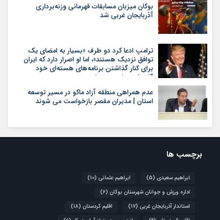
بوکان میزبان مسابقات قهرمانی وزنه‌برداری
آذربایجان غربی شد
ترامپ ادعا کرد دو طرف «بسیار به امضای یک
توافق نزدیک هستند»، اما او اصرار دارد که ایران
برای کنار گذاشتن برنامه‌های هسته‌ای خود
گام‌های بیشتری بردارد
عدم همراهی منطقه آزاد ماکو در مسیر توسعه
استان | مدیران مقصر بازخواست می شوند
برچسب ها
ابراهیم سعیدی
(5)
ابراهیم عثمانی
(10)
اداره ورزش و جوانان شهرستان بوکان
(6)
استاندار آذربایجان غربی
(17)
اقلیم کردستان
(18)