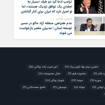
ترامپ ادعا کرد دو طرف «بسیار به
امضای یک توافق نزدیک هستند»، اما
او اصرار دارد که ایران برای کنار گذاشتن
برنامه‌های هسته‌ای خود گام‌های
ادریس عثمانی
بیشتری بردارد
عدم همراهی منطقه آزاد ماکو در مسیر
توسعه استان | مدیران مقصر بازخواست
می شوند
انجمن مردم نهاد آوای زیرک
(6)
انور حبیب زاده بوکانی
(5)
 تئاتر
(6)
جشنواره فیلم
(9)
جلال محمودزاده
(8)
سوریه
(7)
سینما
(14)
شهردار بوکان
(10)
 جهانی
(7)
مهاباد
(8)
موسیقی
(6)
ناصح محمدخانی
(6)