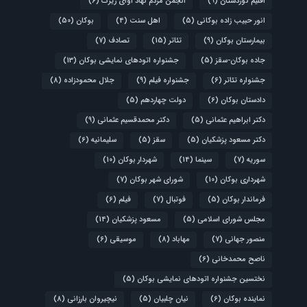
اقلیم کوردستان
(9)
انجمن مردم نهاد آوای زیرک
(6)
انور حبیب زاده بوکانی
(5)
اهل سنت
(4)
بوکان
(50)
بیمارستان بوکان
(9)
تئاتر
(15)
تصادف
(7)
جاده بوکان-سقز
(5)
جشنواره اتودهای نمایشی بوکان
(13)
جشنواره تئاتر
(6)
جشنواره فیلم
(9)
جلال محمودزاده
(8)
دادستان بوکان
(6)
دولت چهاردهم
(5)
دکتر ابراهیم عثمانی
(5)
دکتر محمدقسیم عثمانی
(9)
دکتر مسعود پزشکیان
(5)
سقز
(5)
سلیمانیه
(6)
سوریه
(7)
سینما
(14)
شهردار بوکان
(10)
شهرداری بوکان
(10)
شورای شهر بوکان
(7)
فرماندار بوکان
(5)
فوتبال
(7)
فیلم
(6)
مجلس شورای اسلامی
(5)
مسعود پزشکیان
(14)
منصور جهانی
(7)
مهاباد
(8)
موسیقی
(6)
ناصح محمدخانی
(6)
نختسین جشنواره اتودهای نمایشی بوکان
(5)
نماینده بوکان
(6)
نیان چلبیان
(5)
نیچیروان بارزانی
(8)