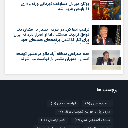
بوکان میزبان مسابقات قهرمانی وزنه‌برداری
آذربایجان غربی شد
ترامپ ادعا کرد دو طرف «بسیار به امضای یک
توافق نزدیک هستند»، اما او اصرار دارد که ایران
برای کنار گذاشتن برنامه‌های هسته‌ای خود
گام‌های بیشتری بردارد
عدم همراهی منطقه آزاد ماکو در مسیر توسعه
استان | مدیران مقصر بازخواست می شوند
برچسب ها
ابراهیم سعیدی
(5)
ابراهیم عثمانی
(10)
اداره ورزش و جوانان شهرستان بوکان
(6)
استاندار آذربایجان غربی
(17)
اقلیم کردستان
(18)