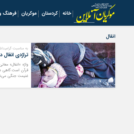
خانه
کردستان
موکریان
فرهنگ و 
انفال
به مناسبت گرامیداشت
تراژدی انفال 
واژه «انفال» معان
قرآن است.گاهی دیگر
غنیمت جنگی می‌شم