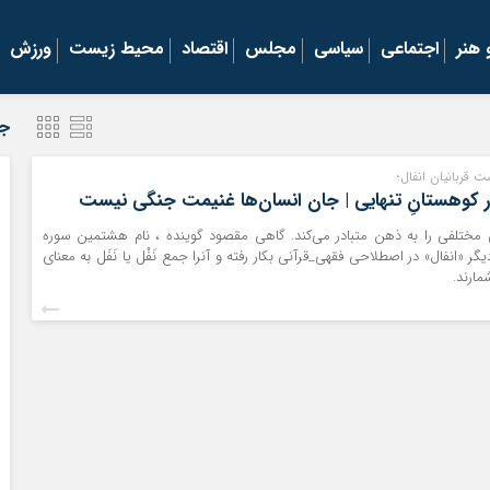
هنر
اجتماعی
سیاسی
مجلس
اقتصاد
محیط زیست
ورزش
جد
 قربانیان انفال؛
در کوهستانِ تنهایی | جان انسان‌ها غنیمت جنگی نیست
ی مختلفی را به ذهن متبادر می‌کند. گاهی مقصود گوینده ، نام هشتمین سوره‌
 «انفال» در اصطلاحی فقهی_قرآنی بکار رفته و آنرا جمع نَفْل یا نَفَل به معنای
ارند.