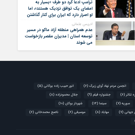
ترامپ ادعا کرد دو طرف «بسیار به
امضای یک توافق نزدیک هستند»، اما
او اصرار دارد که ایران برای کنار گذاشتن
برنامه‌های هسته‌ای خود گام‌های
ادریس عثمانی
بیشتری بردارد
عدم همراهی منطقه آزاد ماکو در مسیر
توسعه استان | مدیران مقصر بازخواست
می شوند
انجمن مردم نهاد آوای زیرک
(6)
انور حبیب زاده بوکانی
(5)
 تئاتر
(6)
جشنواره فیلم
(9)
جلال محمودزاده
(8)
سوریه
(7)
سینما
(14)
شهردار بوکان
(10)
 جهانی
(7)
مهاباد
(8)
موسیقی
(6)
ناصح محمدخانی
(6)