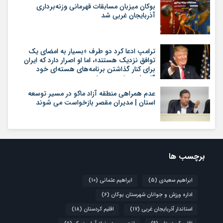
بوکان میزبان مسابقات قهرمانی وزنه‌برداری
آذربایجان غربی شد
ترامپ ادعا کرد دو طرف «بسیار به امضای یک
توافق نزدیک هستند»، اما او اصرار دارد که ایران
برای کنار گذاشتن برنامه‌های هسته‌ای خود
گام‌های بیشتری بردارد
عدم همراهی منطقه آزاد ماکو در مسیر توسعه
استان | مدیران مقصر بازخواست می شوند
برچسب ها
ابراهیم سعیدی
(5)
ابراهیم عثمانی
(10)
اداره ورزش و جوانان شهرستان بوکان
(6)
استاندار آذربایجان غربی
(17)
اقلیم کردستان
(18)