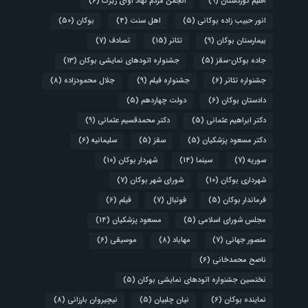
اقلیم کوردستان
(9)
انجمن مردم نهاد آوای زیرک
(6)
انور حبیب زاده بوکانی
(5)
اهل سنت
(4)
بوکان
(50)
بیمارستان بوکان
(9)
تئاتر
(15)
تصادف
(7)
جاده بوکان-سقز
(5)
جشنواره اتودهای نمایشی بوکان
(13)
جشنواره تئاتر
(6)
جشنواره فیلم
(9)
جلال محمودزاده
(8)
دادستان بوکان
(6)
دولت چهاردهم
(5)
دکتر ابراهیم عثمانی
(5)
دکتر محمدقسیم عثمانی
(9)
دکتر مسعود پزشکیان
(5)
سقز
(5)
سلیمانیه
(6)
سوریه
(7)
سینما
(14)
شهردار بوکان
(10)
شهرداری بوکان
(10)
شورای شهر بوکان
(7)
فرماندار بوکان
(5)
فوتبال
(7)
فیلم
(6)
مجلس شورای اسلامی
(5)
مسعود پزشکیان
(14)
منصور جهانی
(7)
مهاباد
(8)
موسیقی
(6)
ناصح محمدخانی
(6)
نختسین جشنواره اتودهای نمایشی بوکان
(5)
نماینده بوکان
(6)
نیان چلبیان
(5)
نیچیروان بارزانی
(8)