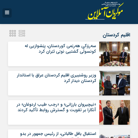
اقلیم کردستان
سه‌رۆكى هه‌رێمى كوردستان، پێشوازيى له‌
كونسوڵی گشتيى نوێى ئێران كرد
وزیر روشنبیری اقلیم کردستان عراق با استاندار
کردستان دیدار کرد
«نیچیروان بارزانی» و «رجب طیب اردوغان» در
آنکارا بر تقویت و گسترش روابط تأکید کردند
استقبال بافل طالبانی، از رئیس ‌جمهور در بدو