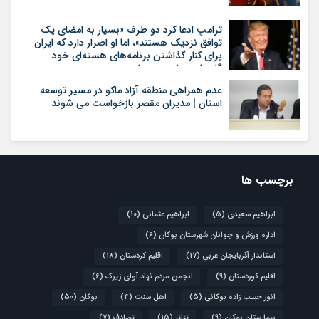
ترامپ ادعا کرد دو طرف «بسیار به امضای یک
توافق نزدیک هستند»، اما او اصرار دارد که ایران
برای کنار گذاشتن برنامه‌های هسته‌ای خود
گام‌های بیشتری بردارد
عدم همراهی منطقه آزاد ماکو در مسیر توسعه
استان | مدیران مقصر بازخواست می شوند
برچسب ها
ابراهیم سعیدی
(5)
ابراهیم عثمانی
(10)
اداره ورزش و جوانان شهرستان بوکان
(6)
استاندار آذربایجان غربی
(17)
اقلیم کردستان
(18)
اقلیم کوردستان
(9)
انجمن مردم نهاد آوای زیرک
(6)
انور حبیب زاده بوکانی
(5)
اهل سنت
(4)
بوکان
(50)
بیمارستان بوکان
(9)
تئاتر
(15)
تصادف
(7)