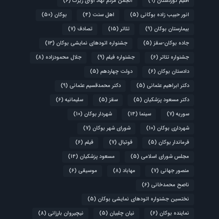
اقلیم کوردستان
(9)
انجمن مردم نهاد آوای زیرک
(6)
انور حبیب زاده بوکانی
(5)
اهل سنت
(4)
بوکان
(50)
بیمارستان بوکان
(9)
تئاتر
(15)
تصادف
(7)
جاده بوکان-سقز
(5)
جشنواره اتودهای نمایشی بوکان
(13)
جشنواره تئاتر
(6)
جشنواره فیلم
(9)
جلال محمودزاده
(8)
دادستان بوکان
(6)
دولت چهاردهم
(5)
دکتر ابراهیم عثمانی
(5)
دکتر محمدقسیم عثمانی
(9)
دکتر مسعود پزشکیان
(5)
سقز
(5)
سلیمانیه
(6)
سوریه
(7)
سینما
(14)
شهردار بوکان
(10)
شهرداری بوکان
(10)
شورای شهر بوکان
(7)
فرماندار بوکان
(5)
فوتبال
(7)
فیلم
(6)
مجلس شورای اسلامی
(5)
مسعود پزشکیان
(14)
منصور جهانی
(7)
مهاباد
(8)
موسیقی
(6)
ناصح محمدخانی
(6)
نختسین جشنواره اتودهای نمایشی بوکان
(5)
نماینده بوکان
(6)
نیان چلبیان
(5)
نیچیروان بارزانی
(8)