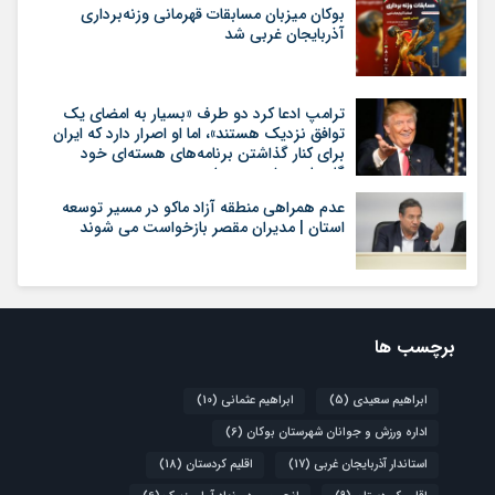
بوکان میزبان مسابقات قهرمانی وزنه‌برداری
آذربایجان غربی شد
ترامپ ادعا کرد دو طرف «بسیار به امضای یک
توافق نزدیک هستند»، اما او اصرار دارد که ایران
برای کنار گذاشتن برنامه‌های هسته‌ای خود
گام‌های بیشتری بردارد
عدم همراهی منطقه آزاد ماکو در مسیر توسعه
استان | مدیران مقصر بازخواست می شوند
برچسب ها
ابراهیم سعیدی
(5)
ابراهیم عثمانی
(10)
اداره ورزش و جوانان شهرستان بوکان
(6)
استاندار آذربایجان غربی
(17)
اقلیم کردستان
(18)