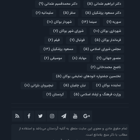
دکتر ابراهیم عثمانی
(5)
دکتر محمدقسیم عثمانی
(9)
دکتر مسعود پزشکیان
(5)
سقز
(5)
سلیمانیه
(6)
سوریه
(7)
سینما
(14)
شهردار بوکان
(10)
شهرداری بوکان
(10)
شورای شهر بوکان
(7)
فرماندار بوکان
(5)
فوتبال
(7)
فیلم
(6)
مجلس شورای اسلامی
(5)
مسعود پزشکیان
(14)
منصور جهانی
(7)
مهاباد
(8)
موسیقی
(6)
ناصح محمدخانی
(6)
نختسین جشنواره اتودهای نمایشی بوکان
(5)
نماینده بوکان
(6)
نیان چلبیان
(5)
نیچیروان بارزانی
(8)
وزارت فرهنگ و ارشاد اسلامی
(5)
کردستان
(7)
تمام حقوق مادی و معنوی این سایت متعلق به آتلیه‌ کُردستان می‌باشد و استفاده از
مطالب با ذکر منبع بلامانع است.