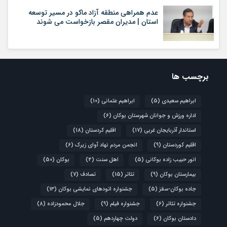
عدم همراهی منطقه آزاد ماکو در مسیر توسعه
استان | مدیران مقصر بازخواست می شوند
برچسب ها
ابراهیم سعیدی
(5)
ابراهیم عثمانی
(10)
اداره ورزش و جوانان شهرستان بوکان
(6)
استاندار آذربایجان غربی
(17)
اقلیم کردستان
(18)
اقلیم کوردستان
(9)
انجمن مردم نهاد آوای زیرک
(6)
انور حبیب زاده بوکانی
(5)
اهل سنت
(4)
بوکان
(50)
بیمارستان بوکان
(9)
تئاتر
(15)
تصادف
(7)
جاده بوکان-سقز
(5)
جشنواره اتودهای نمایشی بوکان
(13)
جشنواره تئاتر
(6)
جشنواره فیلم
(9)
جلال محمودزاده
(8)
دادستان بوکان
(6)
دولت چهاردهم
(5)