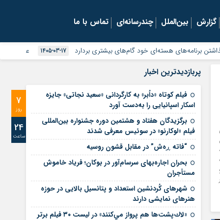
گزارش
بین‌الملل
چندرسانه‌ای
تماس با ما
 هسته‌ای خود گام‌های بیشتری بردارد
عدم همراهی منطقه آزاد ماک
1405-03-17
پربازدیدترین اخبار
فیلم کوتاه «داُبر» به کارگردانی «سعید نجاتی» جایزه
7
اسکار اسپانیایی را به‌دست آورد
روز
برگزیدگان هفتاد و هشتمین دوره جشنواره بین‌المللی
24
فیلم «لوکارنو» در سوئیس معرفی شدند
ساعت
“فاتە ڕەش” در مقابل قشون روسیه
بحران اجاره‌بهای سرسام‌آور در بوکان؛ فریاد خاموش
زهای ۲۸ و
مستأجران
شهرهای کُردنشين استعداد و پتانسيل بالايی در حوزه
هنرهای نمايشی دارند
«لاك‌‌پشت‌‌ها هم پرواز مي‌كنند» در لیست ۳۰ فیلم برتر