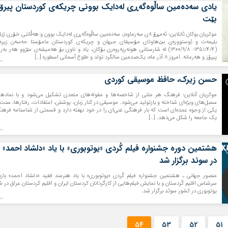
یادی سه‌ده‌مین ساڵوه‌گه‌ڕی له‌دایک بوونی چریکه‌ی کوردستان پیرۆز
بێت
موکریان بوکان ئانلاین؛ ئه‌مڕۆ ۸ی سه‌رماوه‌ز، سه‌ده‌مین ساڵوه‌گه‌ڕی له‌دایک بوون و هه‌ڵاتنی خۆری ژ
بلیمه‌ت و ئوستووره‌ی بێ‌هاوتای مۆسیقای جیهان و چریکه‌ی کوردستان مامۆستا حه‌سه‌ن زیره
(۱۳۵۱/۴/۴- ۱۳۰۰/۹/۸) له‌ شارستانی هونه‌رپه‌روه‌ری بۆکان، یاد و ناوی بۆ هه‌میشه‌ی مێژوو هه‌ر به‌ر
پیرۆز و هه‌رمانه‌. امروز ۸ ‌آذر ماه، یک‌صدمین سالگرد تولد و طلوع آسمانی اسطوره […]
حسن زیرک، حافظ موسیقی کوردی
موکریان آنلاین؛ فرهنگ هر ملتی از شاخصه‌ها و مقوله‌های متعدی تشکیل می‌شود و با نمادها
سمبل‌های ویژه‌ای شناخته و بازتولید می‌شود. موسیقی در کنار زبان، پوشش، اعتقادات، ‌رفتارها، سنت‌
یکی از وجوه عمده‌ای است که بار فرهنگی غنی‌ای را در خود نهفته دارد و قسمتی از شناسنامه فرهن
یک جامعه را شکل می‌دهد. […]
هشتمین دوره جشنواره فیلم کُردی «یوتوبوری» با یاد «دلشاد احمد»
در سوئد برگزار ‌شد
منصور جهانی ـ هشتمین جشنواره فیلم کُردی «یوتوبوری» با یاد هنرمند فقید «دلشاد احمد» بازی
سرشناس اقلیم کُردستان و با نمایش فیلم‌هایی از کارگردانان کردستان ایران و اقلیم کردستان عراق در ش
یوتوبوری در کشور سوئد برگزار ‌شد.
54
53
52
51