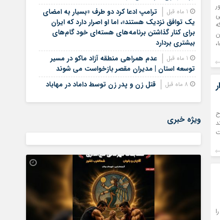
ضور
ترامپ ادعا کرد دو طرف «بسیار به امضای
1 ماه قبل
ی
یک توافق نزدیک هستند»، اما او اصرار دارد که ایران
که
برای کنار گذاشتن برنامه‌های هسته‌ای خود گام‌های
کان
بیشتری بردارد
،
عدم همراهی منطقه آزاد ماکو در مسیر
1 ماه قبل
توسعه استان | مدیران مقصر بازخواست می شوند
ر
قتل زن و پدر زن توسط داماد در مهاباد
8 ماه قبل
ح
ویژه خبری
د
ت
ا