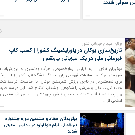
س معرفی شدند
موکریان آنلاین | استاد «مظفر کامگار» پیشکسوت
| منصور جهانی ـ برگزیدگان
موسیقی کوردی که هم‌دوره و نوازنده برخی از آثار
ابتی هفتاد و هشتمین جشنواره
هنرمند نامدار کورد استاد «حسن زیرک» بود، پس از
وکارنو» معرفی ‌شدند و «دو فصل،
طی یک دوره بیماری روز پنج‌شنبه در شهر سنندج
دانی «شو میاکه» از ژاپن، جایزه
درگذشت. هنرمند آهنگساز خلاق و نوازنده برجسته
بهترین فیلم را گرفت. مراسم
کلارینت استاد «مظفر کامگار» که از عاشقان و
هشتمین دوره جشنواره بین‌المللی
بوکان، میزبان قهرمانی کشور؛
شیفتگان استاد «سیدعلی اصغر کوردستانی»، استاد
فیلم «لوکارنو» Locarno، شنبه ۲۵ مرداد ماه جاری
[…]
تاریخ‌سازی بوکان در پاورلیفتینگ کشور! | کسب کاپ
قهرمانی ملی در یک میزبانی بی‌نقص
موکریان آنلاین | به گزارش روابط‌عمومی هیأت بدنسازی و پرورش‌اندام
شهرستان بوکان؛ مسابقات قهرمانی پاورلیفتینگ باشگاه‌های کشور (با لوازم)،
برای نخستین‌بار در تاریخ ورزش شهرستان بوکان، به مناسبت گرامیداشت
هفته تربیت‌بدنی و ورزش، با شکوهی چشمگیر افتتاح شد. این مراسم صبح
روز پنجشنبه ۱ آبان ۱۴۰۴، با حضور پرشور چهره‌های شاخص شهرستانی و
استانی از […]
برگزیدگان هفتاد و هشتمین دوره جشنواره
بین‌المللی فیلم «لوکارنو» در سوئیس معرفی
شدند