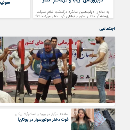
نازپروردەی آربابا و گل‌دخترِ آبیدر
سوئی
به بهانه‌ی دوازدهمین سالگرد درگذشتِ شاعرِ سترگ،
پژوهشگرِ دانا و مترجمِ توانای کُرد، دکتر مهیندخت
موکریان آنلاین 
معتمدی«مهین»( ١ دی‌ماه ١٣٠٨‒ ١٦ آبان ١٣٩٢)
بخش‌های مختلف رق
اجتماعی
بین‌المللی فیلم «ل
دو غریبه» به کارگر
«یوزپلنگ طلایی» 
اختتامییه هفتاد و 
(۱۶ آگوست […]
سانحه مرگبار در ورودی اسلام‌آباد بوکان
فوت دختر موتورسوار در بوکان!