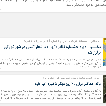
وری است ساختار و نظام مدیریتی منطقه آزاد ماکو مورد بازنگری قرار گیرد و مسئولا
ضعف‌های موجود، پاسخگو باشند.
با تجلیل از مبارزات قهرمانانه زنان و دختران کُرد در مبارزه با داعش؛
نخستین دوره جشنواره تئاتر «آرین» با شعار آشتی در شهر کوبانی
برگزار شد
منصور جهانی ـ نخستین جشنواره تئاتر «آرین» با تجلیل از مبارزات قهرمانانه زنان و دختران کُرد در مبار
با گروه تروریستی داعش و با اجرای 7 گروه نمایشی از شهرهای کوبانی، عفرین، منبج، حلب و الطبق
شهر کوبانی برگزار شد.
بهزاد رحیمی نماینده مردم شهرستان‌های سقز و بانه؛
بانه حداکثر برای ۲۰ روز دیگر ذخیره آب دارد
به گزارش موکریان آنلا
ماه ۱۴۰۰ در تذکر شفاهی به محرابیان وزیر نیرو علت لغو سفر به کردستان را برای دومین بار جویا شد
اظهار داشت: چرا از چالش بزرگ آب کردستان فرار می‌کنید. رحیمی بیان کرد: شهرستان ۱۶۰ هزار […]