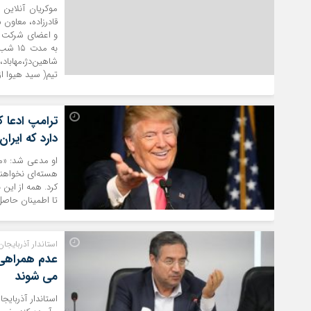
قادرزاده، معاون
شاهین‌دژ،مهاباد،
تیم( سید هیوا ا
ترامپ ادعا ک
دارد که ایرا
او مدعی شد: «ما
هسته‌ای نخواهند
کرد. همه از این
تا اطمینان حاصل 
استاندار آذربایجان‌
عدم همراهی 
می شوند
استاندار آذربای