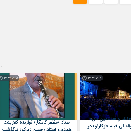
1404-05-25
1404-05-27
هفتاد و هشتمین دوره
استاد «مظفر کامگار» نوازنده کلارینت
لمللی فیلم «لوکارنو» در
هم‌دوره استاد «حسن زیرک» درگذشت