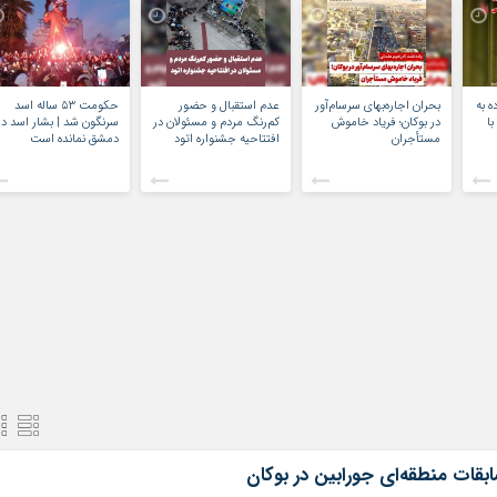
 به
بحران اجاره‌بهای سرسام‌آور
عدم استقبال و حضور
حکومت ۵۳ ساله اسد
با
در بوکان؛ فریاد خاموش
کم‌رنگ مردم و مسئولان در
سرنگون شد | بشار اسد در
مستأجران
افتتاحیه جشنواره اتود
دمشق نمانده ‌است
بقات منطقه‌ای جورابین در بوکان