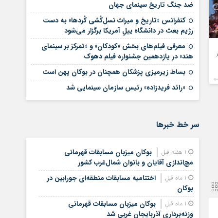
ضد جنگ تاریخ سینمای جهان
کنفرانس «تاریخ و میراث نسل‌کُشی کُردها» به دست
رژیم بعث در دانشگاه ییلِ آمریکا برگزار می‌شود
معرفی فیلم‌های بخش «کودکان» و «تمرکز بر سینمای
هند» در یازدهمین جشنواره فیلم دهوک
بساط زیرمیزی پزشکان همچنان در بوکان پهن است️
«رائد فریدزاده» رئیس سازمان سینمایی شد
سر خط خبرها
بوکان میزبان مسابقات قهرمانی
1 هفته قبل
مچ‌اندازی آقایان و بانوان شمال‌غرب کشور
اختتامیه مسابقات منطقه‌ای جورابین در
1 ماه قبل
بوکان
بوکان میزبان مسابقات قهرمانی
1 ماه قبل
وزنه‌برداری آذربایجان غربی شد