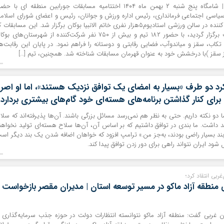
موکریان آنلاین | شامگاه پنج شنبه ۲ بهمن ماه ۱۴۰۴ اختتامیه مسابقات جورابین منطقه ای با ح
 سیاسی اجتماعی فرمانداری، رئیس اداره ورزش و جوانان، رئیس و اعضای شورای اسلام
و اعضای شرکت کننده در سالن ورزشی استادیوم۵هزار نفری خاتم الانبیا بوکان برگزار شد. این مسابقات 
به مدت ۱۵ شب برگزار گردید، با حضور ۱۸۲ تیم و بیش از ۷۵۰ نفر شرکت‌کننده از شهرستان‌های بو
 تکاب، سقز و میاندوآب، فضایی رقابتی و دوستانه را فراهم نمود. در پایان این رقابت‌ها
ز سقز )با درخشش خود به عنوان قهرمان مسابقات شناخته شد. همچنین، تیم […]
رد دو طرف «بسیار به امضای یک توافق نزدیک هستند»، اما او اصرا
ن برای کنار گذاشتن برنامه‌های هسته‌ای خود گام‌های بیشتری بردارد
 دو نکته داریم. حتی به نظر هم نمی‌رسد مسائل بزرگی باشند. آن‌ها پذیرفته‌اند که سلا
 داشت. ما بندی در توافق داشتیم که بر اساس آن، آن‌ها سلاح هسته‌ای تولید نخواهن
 بند بسیار راضی بودند، به‌جز من.» ترامپ افزود که خواهان اضافه شدن یک بند دیگر اس
شود ایران نتواند راهی برای دور زدن توافق پیدا کند.
غربی انتقاد کرد؛
منطقه آزاد ماکو در مسیر توسعه استان | مدیران مقصر بازخواست
جان غربی گفت: منطقه آزاد ماکو نتوانسته انتظارات دولت در حوزه جذب سرمایه‌گذاری ر