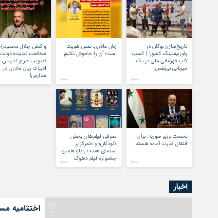
تاریخ‌سازی بوکان در
زبان مادری، نفسِ هویت
واکنش جلال محمودزاده
پاورلیفتینگ کشور! | کسب
است؛ آن را خاموش نکنیم
مخالفت نماینده دولت 
کاپ قهرمانی ملی در یک
تصویب طرح تدریس
میزبانی بی‌نقص
ادبیات زبان مادری در
مدارس!
نخست وزیر سوریه: برای
معرفی فیلم‌های بخش
انتقال قدرت آماده هستم
«کودکان» و «تمرکز بر
سینمای هند» در یازدهمین
جشنواره فیلم دهوک
اخبار
اختتامیه مسا